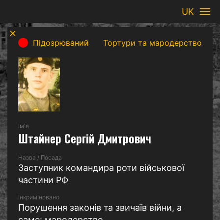
UK
Підозрюваний
Тортури та мародерство
Iм'я
Штайнер Сергій Дмитрович
Назва / Посада
Заступник командира роти військової
частини РФ
Інкриміновано
Порушення законів та звичаїв війни, а
саме: мародерство